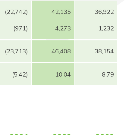
(22,742)
42,135
36,922
(971)
4,273
1,232
(23,713)
46,408
38,154
(5.42)
10.04
8.79