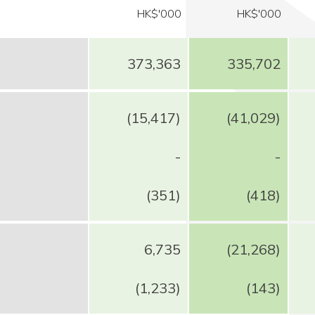
HK$'000
HK$'000
373,363
335,702
(15,417)
(41,029)
-
-
(351)
(418)
6,735
(21,268)
(1,233)
(143)