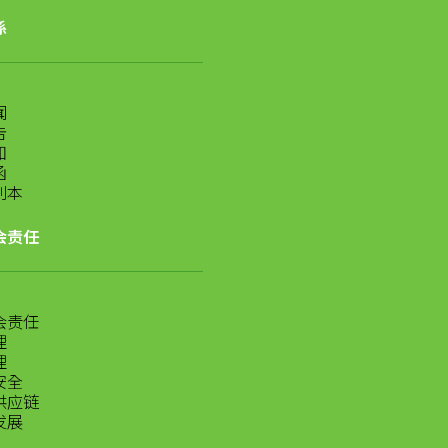
係
闻
告
知
函
刷本
会责任
会责任
理
理
安全
供应链
发展