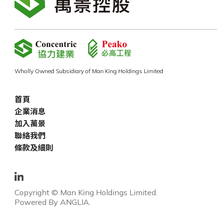
Wholly Owned Subsidiary of Man King Holdings Limited
首頁
企業消息
加入萬景
聯絡我們
條款及細則
Copyright © Man King Holdings Limited.
Powered By
ANGLIA
.