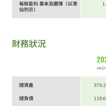
每股盈利 基本及攤薄（以港
1
仙列示）
財務狀況
20
HK$'
總資產
379,
總負債
119,