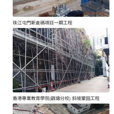
珠江屯門新倉碼項目一期工程
香港專業教育學院(觀塘分校) 斜坡鞏固工程