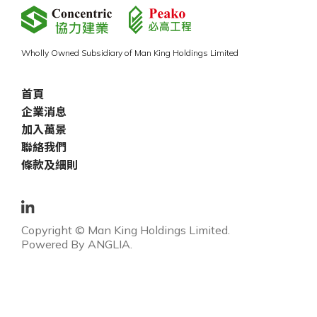
Wholly Owned Subsidiary of Man King Holdings Limited
首頁
企業消息
加入萬景
聯絡我們
條款及細則
Copyright © Man King Holdings Limited.
Powered By
ANGLIA
.